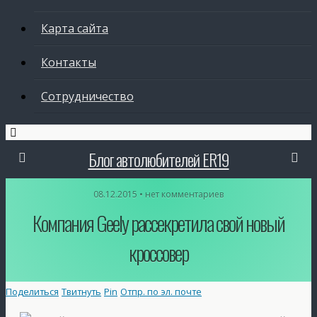
Карта сайта
Контакты
Сотрудничество
Блог автолюбителей ER19
08.12.2015 • нет комментариев
Компания Geely рассекретила свой новый
кроссовер
Поделиться
Твитнуть
Pin
Отпр. по эл. почте