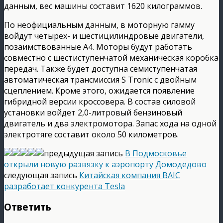
данным, вес машины составит 1620 килограммов.
По неофициальным данным, в моторную гамму
войдут четырех- и шестицилиндровые двигатели,
позаимствованные А4. Моторы будут работать
совместно с шестиступенчатой механическая коробка
передач. Также будет доступна семиступенчатая
автоматическая трансмиссия S Tronic с двойным
сцеплением. Кроме этого, ожидается появление
гибридной версии кроссовера. В состав силовой
установки войдет 2,0-литровый бензиновый
двигатель и два электромотора. Запас хода на одной
электротяге составит около 50 километров.
предыдущая запись
В Подмосковье
открыли новую развязку к аэропорту Домодедово
следующая запись
Китайская компания BAIC
разработает конкурента Tesla
Ответить