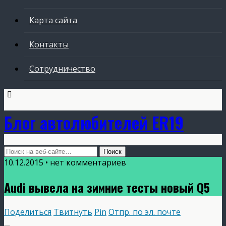
Карта сайта
Контакты
Сотрудничество
Блог автолюбителей ER19
10.12.2015 • нет комментариев
Audi вывела на зимние тесты новый Q5
Поделиться
Твитнуть
Pin
Отпр. по эл. почте