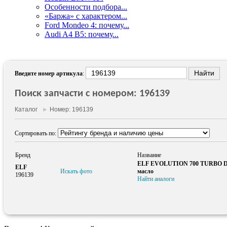
Особенности подбора...
«Баржа» с характером...
Ford Mondeo 4: почему...
Audi A4 B5: почему...
Введите номер артикула
:
Поиск запчасти с номером: 196139
Каталог
►
Номер: 196139
Сортировать по:
Бренд
Название
ELF EVOLUTION 700 TURBO D 1
ELF
Искать фото
масло
196139
Найти аналоги