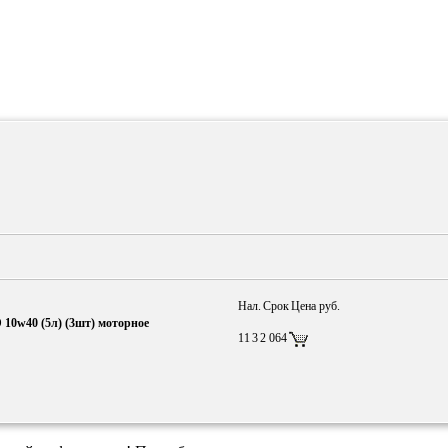
Нал.
Срок
Цена руб.
0w40 (5л) (3шт) моторное
11
3
2 064