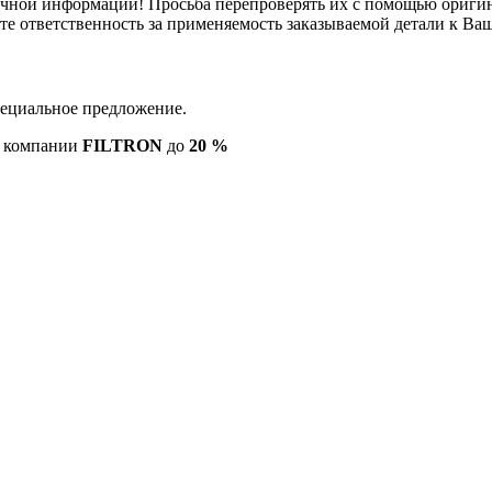
вочной информации! Просьба перепроверять их с помощью ориги
те ответственность за применяемость заказываемой детали к В
пециальное предложение.
ю компании
FILTRON
до
20 %