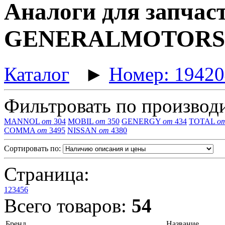
Аналоги для запчаст
GENERALMOTORS, с
Каталог
►
Номер: 1942
Фильтровать по производ
MANNOL
от
304
MOBIL
от
350
GENERGY
от
434
TOTAL
о
COMMA
от
3495
NISSAN
от
4380
Сортировать по:
Страница:
1
2
3
4
5
6
Всего товаров:
54
Бренд
Название