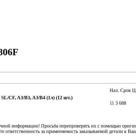
806F
Нал.
Срок
Ц
L/CF, A3/B3, A3/B4 (1л) (12 шт.)
11
3
688
вочной информации! Просьба перепроверять их с помощью ориги
те ответственность за применяемость заказываемой детали к В