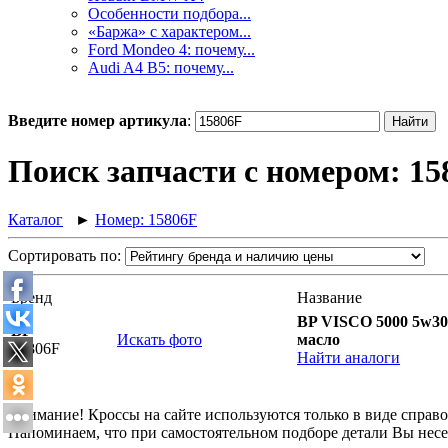
Особенности подбора...
«Баржа» с характером...
Ford Mondeo 4: почему...
Audi A4 B5: почему...
Введите номер артикула
:
Поиск запчасти с номером: 15
Каталог
►
Номер: 15806F
Сортировать по:
Бренд
Название
BP VISCO 5000 5w30 S
BP
Искать фото
масло
15806F
Найти аналоги
Внимание! Кроссы на сайте используются только в виде спра
Напоминаем, что при самостоятельном подборе детали Вы несе