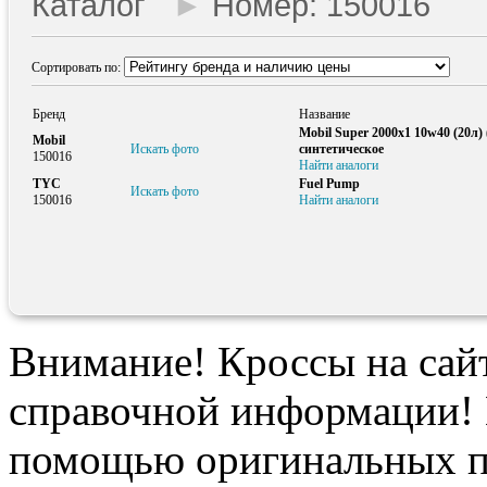
Каталог
►
Номер: 150016
Сортировать по:
Бренд
Название
Mobil Super 2000х1 10w40 (20л)
Mobil
Искать фото
синтетическое
150016
Найти аналоги
TYC
Fuel Pump
Искать фото
150016
Найти аналоги
Внимание! Кроссы на сайт
справочной информации! 
помощью оригинальных п