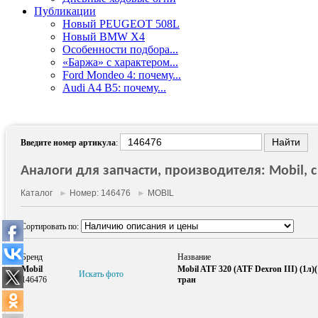
Публикации
Новый PEUGEOT 508L
Новый BMW X4
Особенности подбора...
«Баржа» с характером...
Ford Mondeo 4: почему...
Audi A4 B5: почему...
Введите номер артикула
:
Аналоги для запчасти, производителя: Mobil, 
Каталог
►
Номер: 146476
►
MOBIL
Сортировать по:
Бренд
Название
Mobil
Mobil ATF 320 (ATF Dexron III) (1л
Искать фото
146476
тран