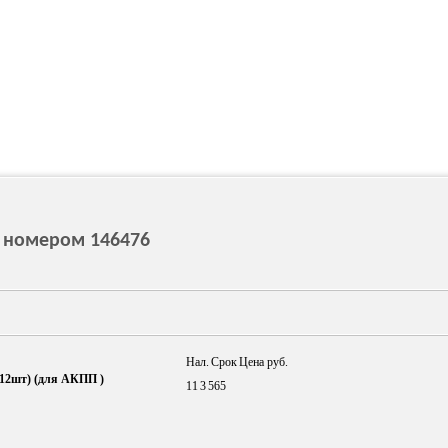
с номером 146476
Нал.
Срок
Цена руб.
)(12шт) (для АКПП )
11
3
565